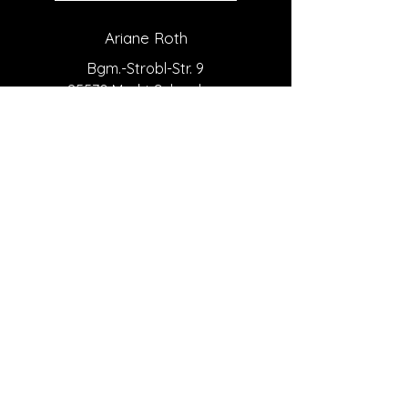
Ariane Roth
Bgm.-Strobl-Str. 9
85570 Markt Schwaben
Tel:
+49 171 2178754
Mail me
Profi-Sängerin und
Stimmcoach,
Systemischer Business Coach
bei
STIMMPOWER
Impressum
Datenschutz