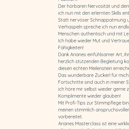
Der hörbaren Nervosität und de
ich nun mit den erlernten Skills 
Statt nervöser Schnappatmung 
Verhaspeln spreche ich nun endli
Menschen authentisch und mit Lei
Ich habe wieder Mut und Vertraue
Fähigkeiten!
Dank Arianes einfühlsamer Art, ihr
herzlich stützenden Begleitung ko
diesen echten Meilenstein erreich
Das wunderbare Zuckerl für mich 
Fortschritte sind auch in meiner 
ich höre mir selbst wieder gerne 
Komplimente wieder glauben!
Mit Profi-Tips zur Stimmpflege bi
meinen stimmlich anspruchsvollen
vorbereitet.
Arianes Masterclass ist eine wirkl