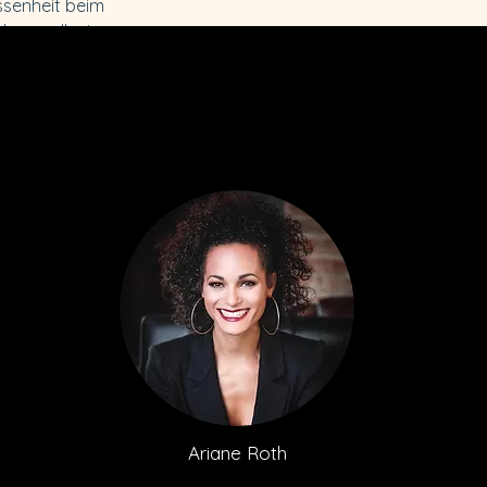
ssenheit beim 
chen wollen!
Ariane Roth