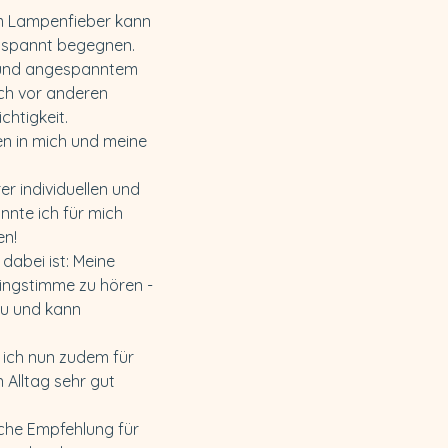
m Lampenfieber kann 
entspannt begegnen. 
und angespanntem 
ch vor anderen 
chtigkeit.
n in mich und meine 
er individuellen und 
nnte ich für mich 
en!
dabei ist: Meine 
Singstimme zu hören - 
zu und kann 
n ich nun zudem für 
 Alltag sehr gut 
iche Empfehlung für 