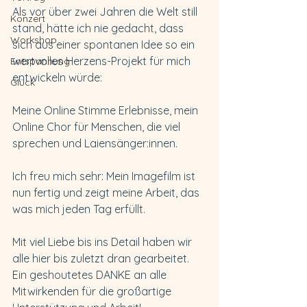
Als vor über zwei Jahren die Welt still 
Konzert
stand, hätte ich nie gedacht, dass 
Workshop
sich aus einer spontanen Idee so ein 
wertvolles Herzens-Projekt für mich 
Entspannung
entwickeln würde:
Glück
Meine Online Stimme Erlebnisse, mein 
Online Chor für Menschen, die viel 
sprechen und Laiensänger:innen.
Ich freu mich sehr: Mein Imagefilm ist 
nun fertig und zeigt meine Arbeit, das 
was mich jeden Tag erfüllt.
Mit viel Liebe bis ins Detail haben wir 
alle hier bis zuletzt dran gearbeitet. 
Ein geshoutetes DANKE an alle 
Mitwirkenden für die großartige 