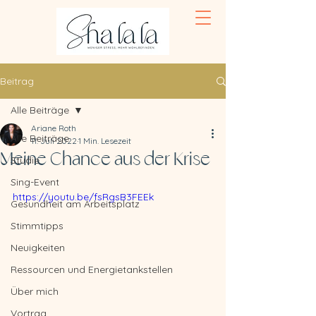
Beitrag
Alle Beiträge
Ariane Roth
Alle Beiträge
11. Juli 2022
1 Min. Lesezeit
Meine Chance aus der Krise
Studie
Sing-Event
https://youtu.be/fsRgsB3FEEk
Gesundheit am Arbeitsplatz
Stimmtipps
Neuigkeiten
Ressourcen und Energietankstellen
Über mich
Vortrag