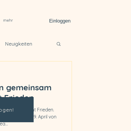
mehr
Einloggen
Neuigkeiten
kshop
n gemeinsam
t Frieden
ogen!
ingen entsteht Frieden.
 Samstag, den 9. April von
a...