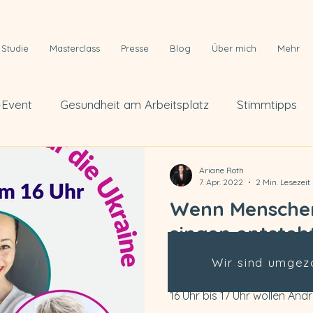
Studie
Masterclass
Presse
Blog
Über mich
Mehr
-Event
Gesundheit am Arbeitsplatz
Stimmtipps
tellen
Über mich
Vortrag
Konzert
Wor
Ariane Roth
7. Apr. 2022
2 Min. Lesezeit
Wenn Mensche
singen entsteh
Wir sind umgez
Wenn Menschen gemeinsam s
Davon bin ich überzeugt. Am
16 Uhr bis 17 Uhr wollen Andre