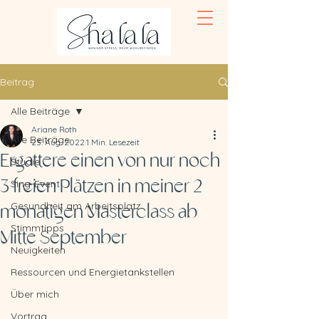
Beitrag
Alle Beiträge
Ariane Roth
Alle Beiträge
23. Aug. 2022
1 Min. Lesezeit
Ergattere einen von nur noch
Studie
3 freien Plätzen in meiner 2
Sing-Event
Gesundheit am Arbeitsplatz
monatigen Masterclass ab
Stimmtipps
Mitte September
Neuigkeiten
Ressourcen und Energietankstellen
Über mich
Vortrag