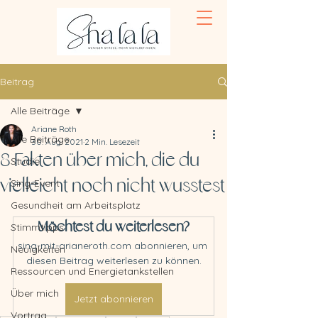
Beitrag
Alle Beiträge
Ariane Roth
Alle Beiträge
30. Aug. 2021
2 Min. Lesezeit
8 Fakten über mich, die du
Studie
vielleicht noch nicht wusstest
Sing-Event
Gesundheit am Arbeitsplatz
Möchtest du weiterlesen?
Stimmtipps
sing-mit-arianeroth.com abonnieren, um 
Neuigkeiten
diesen Beitrag weiterlesen zu können.
Ressourcen und Energietankstellen
Über mich
Jetzt abonnieren
Vortrag